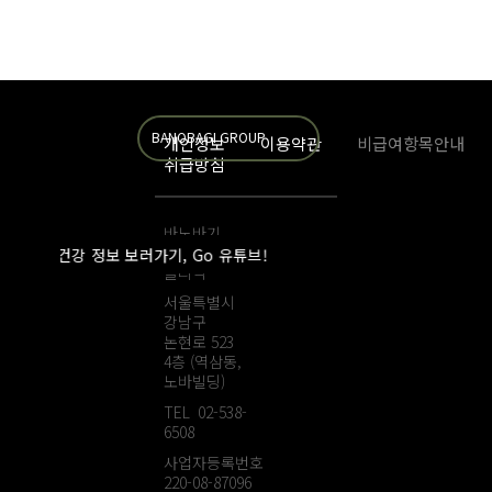
BANOBAGI GROUP
개인정보
이용약관
비급여항목안내
취급방침
바노바기
웰니스
유익한 건강 정보 보러가기, Go 유튜브!
클리닉
서울특별시
강남구
논현로 523
4층 (역삼동,
노바빌딩)
TEL 02-538-
6508
사업자등록번호
220-08-87096